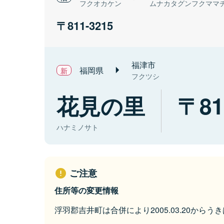
フクオカケン
ムナカタグンフクママ
811-3215
福津市
福岡県
フクツシ
花見の里
81
ハナミノサト
ご注意
住所等の変更情報
浮羽郡吉井町は合併により2005.03.20から