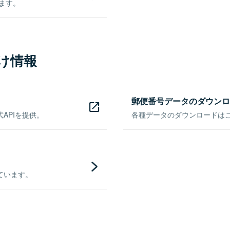
きます。
け情報
郵便番号データのダウンロ
APIを提供。
各種データのダウンロードはこち
ています。