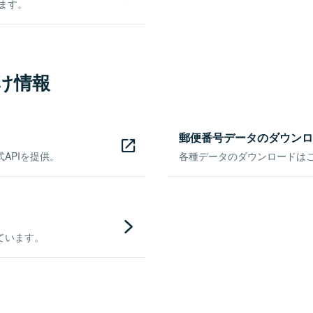
きます。
け情報
郵便番号データのダウンロ
APIを提供。
各種データのダウンロードはこち
ています。