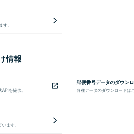
きます。
け情報
郵便番号データのダウンロ
APIを提供。
各種データのダウンロードはこち
ています。