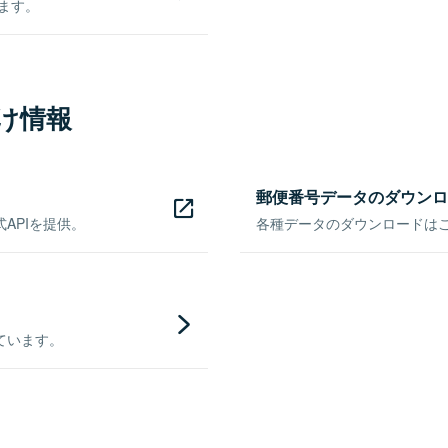
きます。
け情報
郵便番号データのダウンロ
APIを提供。
各種データのダウンロードはこち
ています。