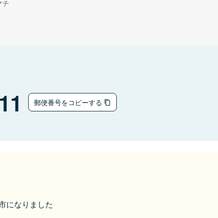
マチ
11
郵便番号をコピーする
宗像市になりました