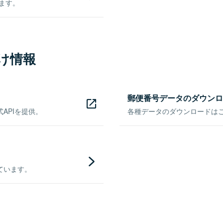
きます。
け情報
郵便番号データのダウンロ
APIを提供。
各種データのダウンロードはこち
ています。