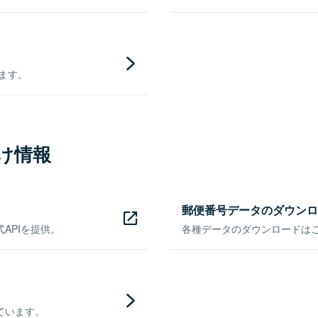
きます。
け情報
郵便番号データのダウンロ
APIを提供。
各種データのダウンロードはこち
ています。