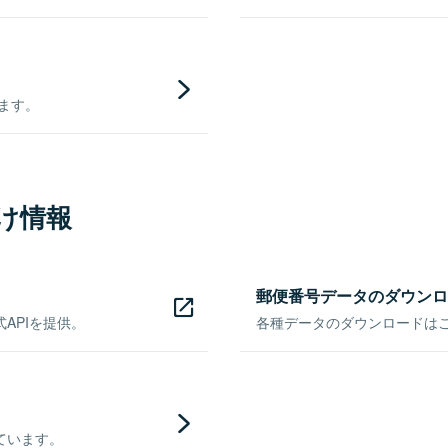
きます。
け情報
郵便番号データのダウンロ
APIを提供。
各種データのダウンロードはこち
ています。