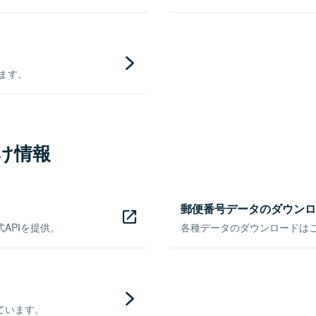
きます。
け情報
郵便番号データのダウンロ
APIを提供。
各種データのダウンロードはこち
ています。