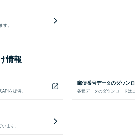
きます。
け情報
郵便番号データのダウンロ
APIを提供。
各種データのダウンロードはこち
ています。