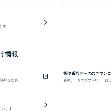
きます。
け情報
郵便番号データのダウンロ
APIを提供。
各種データのダウンロードはこち
ています。