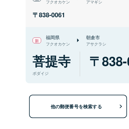
フクオカケン
アマギシ
838-0061
福岡県
朝倉市
フクオカケン
アサクラシ
菩提寺
838-
ボダイジ
他の郵便番号を検索する