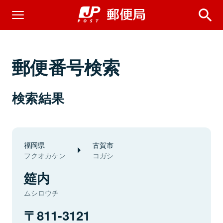
郵便番号検索
検索結果
福岡県
古賀市
フクオカケン
コガシ
筵内
ムシロウチ
811-3121