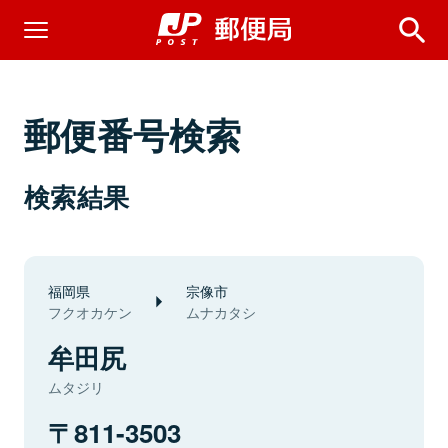
郵便番号検索
検索結果
福岡県
宗像市
フクオカケン
ムナカタシ
牟田尻
ムタジリ
811-3503