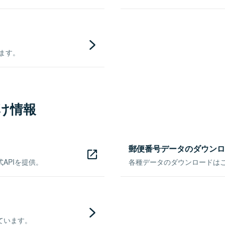
きます。
け情報
郵便番号データのダウンロ
APIを提供。
各種データのダウンロードはこち
ています。