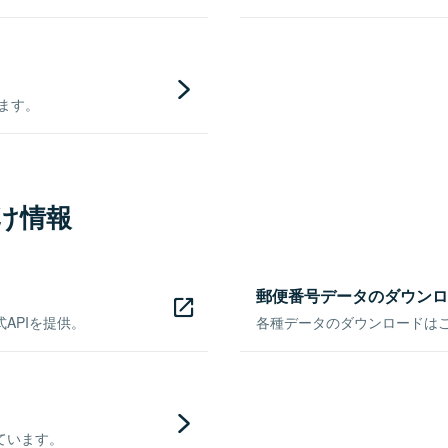
きます。
け情報
郵便番号データのダウンロ
APIを提供。
各種データのダウンロードはこち
ています。