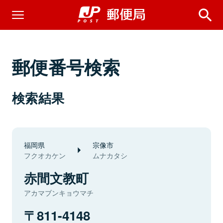
郵便番号検索
検索結果
福岡県
宗像市
フクオカケン
ムナカタシ
赤間文教町
アカマブンキョウマチ
811-4148