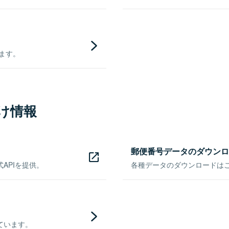
きます。
け情報
郵便番号データのダウンロ
APIを提供。
各種データのダウンロードはこち
ています。