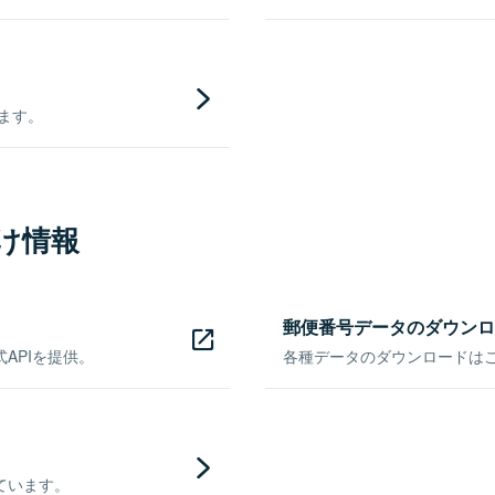
きます。
け情報
郵便番号データのダウンロ
APIを提供。
各種データのダウンロードはこち
ています。