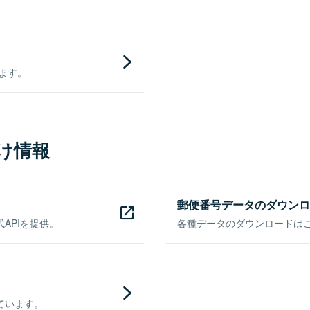
きます。
け情報
郵便番号データのダウンロ
APIを提供。
各種データのダウンロードはこち
ています。