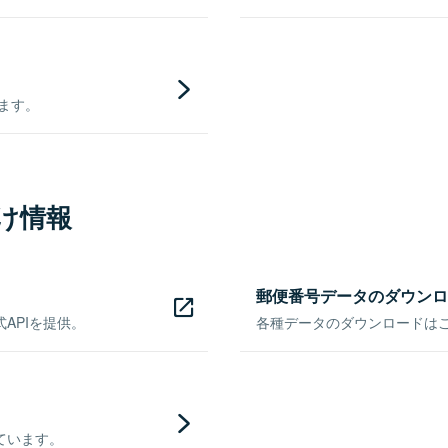
きます。
け情報
郵便番号データのダウンロ
APIを提供。
各種データのダウンロードはこち
ています。