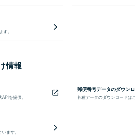
きます。
け情報
郵便番号データのダウンロ
APIを提供。
各種データのダウンロードはこち
ています。