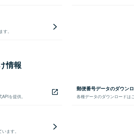
きます。
け情報
郵便番号データのダウンロ
APIを提供。
各種データのダウンロードはこち
ています。