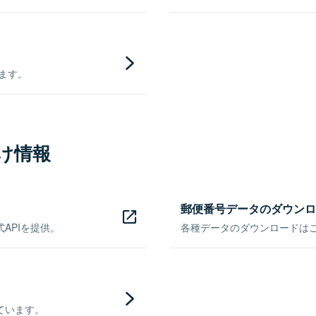
きます。
け情報
郵便番号データのダウンロ
APIを提供。
各種データのダウンロードはこち
ています。