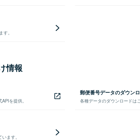
きます。
け情報
郵便番号データのダウンロ
APIを提供。
各種データのダウンロードはこち
ています。