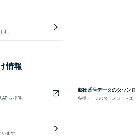
きます。
け情報
郵便番号データのダウンロ
APIを提供。
各種データのダウンロードはこち
ています。