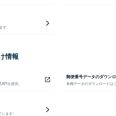
きます。
け情報
郵便番号データのダウンロ
APIを提供。
各種データのダウンロードはこち
ています。