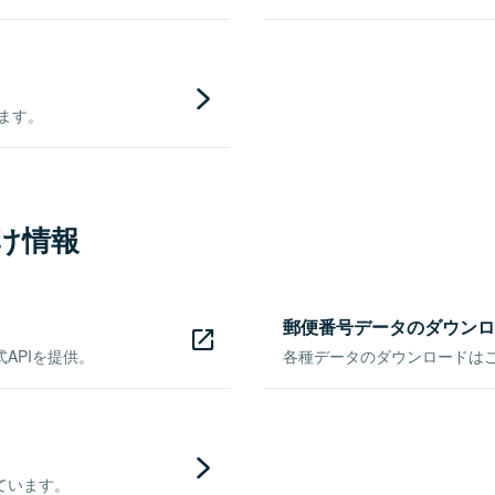
きます。
け情報
郵便番号データのダウンロ
APIを提供。
各種データのダウンロードはこち
ています。