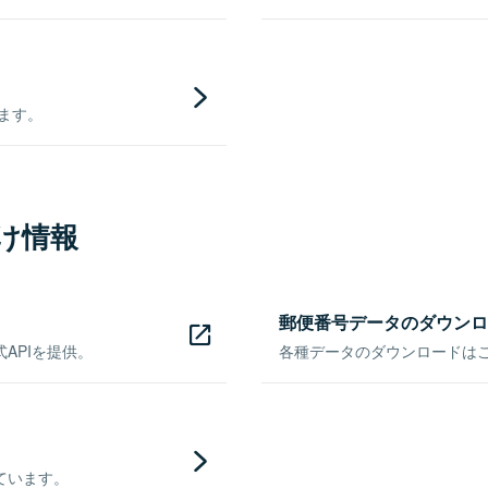
きます。
け情報
郵便番号データのダウンロ
APIを提供。
各種データのダウンロードはこち
ています。