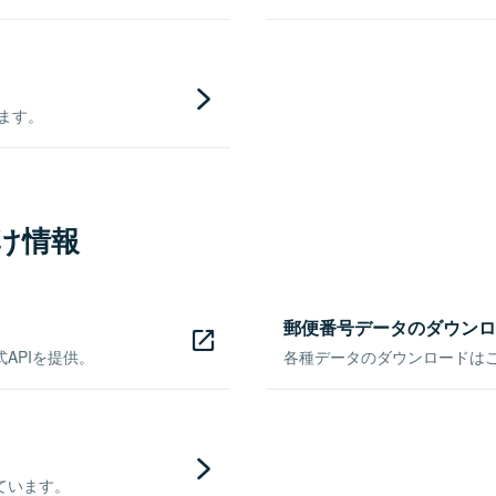
きます。
け情報
郵便番号データのダウンロ
APIを提供。
各種データのダウンロードはこち
ています。