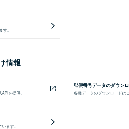
きます。
け情報
郵便番号データのダウンロ
APIを提供。
各種データのダウンロードはこち
ています。