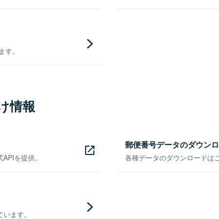
きます。
け情報
郵便番号データのダウンロ
APIを提供。
各種データのダウンロードはこち
ています。