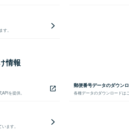
きます。
け情報
郵便番号データのダウンロ
APIを提供。
各種データのダウンロードはこち
ています。