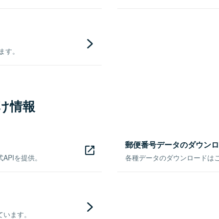
きます。
け情報
郵便番号データのダウンロ
APIを提供。
各種データのダウンロードはこち
ています。