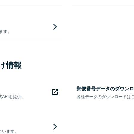
きます。
け情報
郵便番号データのダウンロ
APIを提供。
各種データのダウンロードはこち
ています。