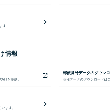
きます。
け情報
郵便番号データのダウンロ
APIを提供。
各種データのダウンロードはこち
ています。