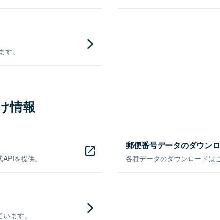
きます。
け情報
郵便番号データのダウンロ
APIを提供。
各種データのダウンロードはこち
ています。