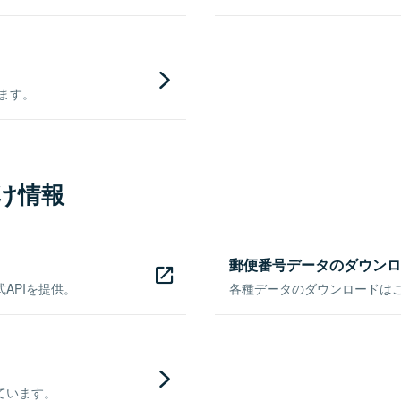
きます。
け情報
郵便番号データのダウンロ
APIを提供。
各種データのダウンロードはこち
ています。