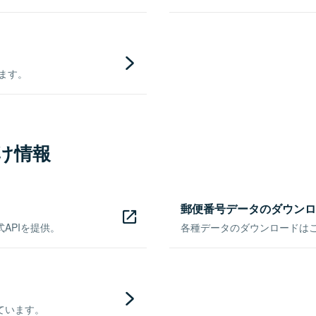
きます。
け情報
郵便番号データのダウンロ
APIを提供。
各種データのダウンロードはこち
ています。