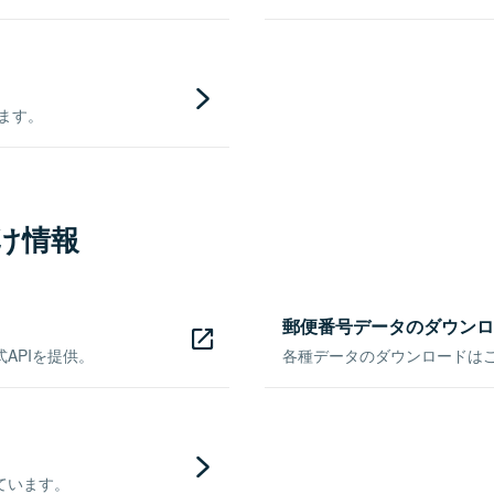
きます。
け情報
郵便番号データのダウンロ
APIを提供。
各種データのダウンロードはこち
ています。