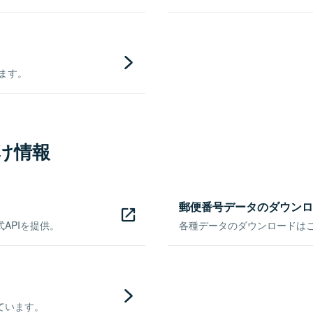
きます。
け情報
郵便番号データのダウンロ
APIを提供。
各種データのダウンロードはこち
ています。