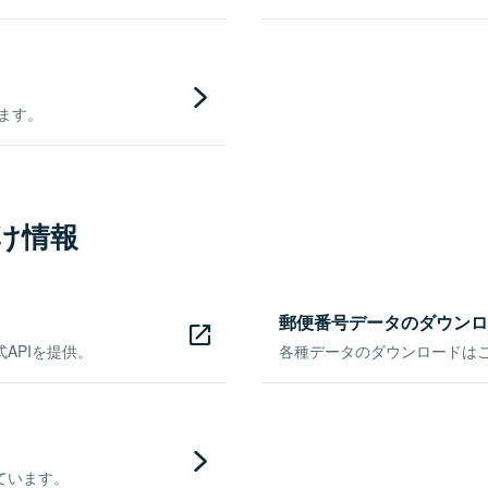
きます。
け情報
郵便番号データのダウンロ
APIを提供。
各種データのダウンロードはこち
ています。