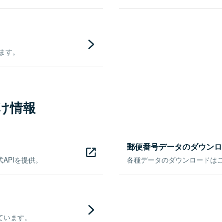
きます。
け情報
郵便番号データのダウンロ
APIを提供。
各種データのダウンロードはこち
ています。