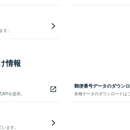
きます。
け情報
郵便番号データのダウンロ
APIを提供。
各種データのダウンロードはこち
ています。