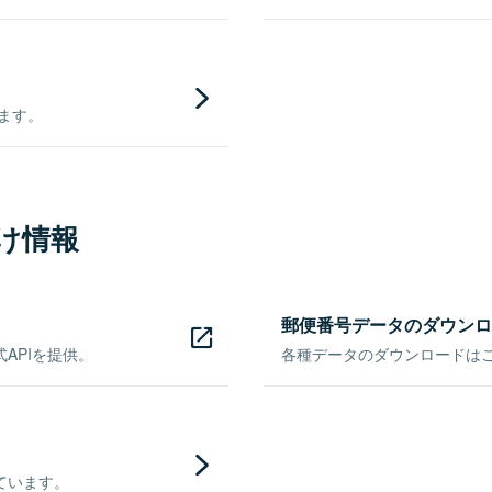
きます。
け情報
郵便番号データのダウンロ
APIを提供。
各種データのダウンロードはこち
ています。