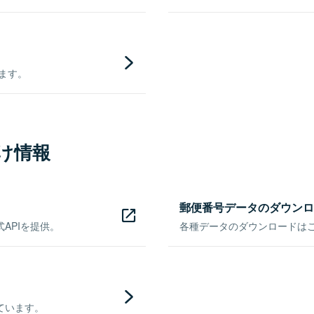
きます。
け情報
郵便番号データのダウンロ
APIを提供。
各種データのダウンロードはこち
ています。