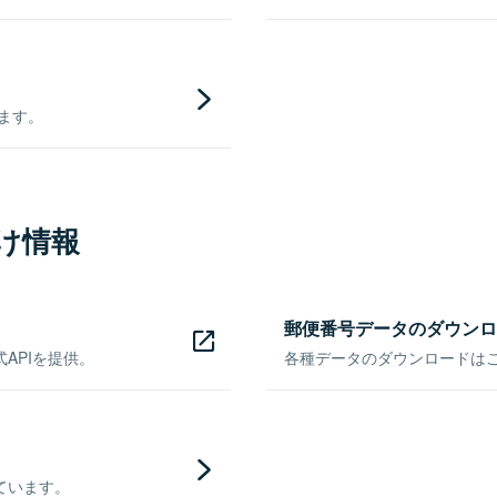
きます。
け情報
郵便番号データのダウンロ
APIを提供。
各種データのダウンロードはこち
ています。