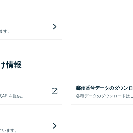
きます。
け情報
郵便番号データのダウンロ
APIを提供。
各種データのダウンロードはこち
ています。