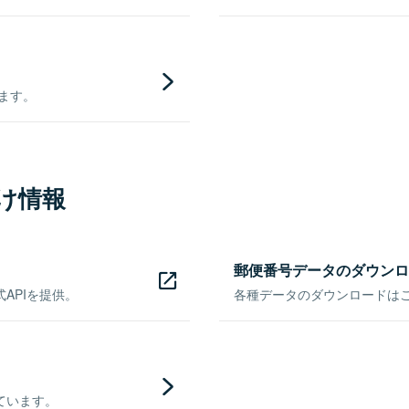
きます。
け情報
郵便番号データのダウンロ
APIを提供。
各種データのダウンロードはこち
ています。