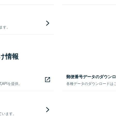
きます。
け情報
郵便番号データのダウンロ
APIを提供。
各種データのダウンロードはこち
ています。