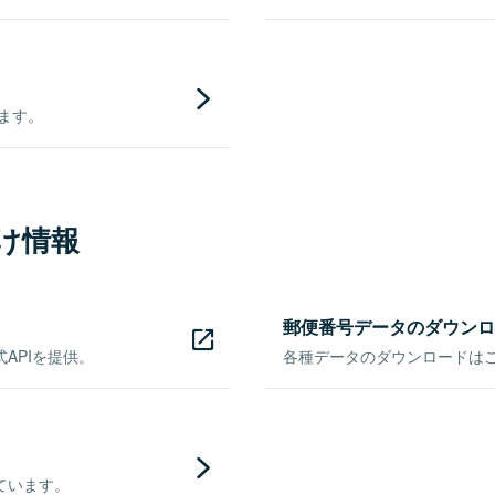
きます。
け情報
郵便番号データのダウンロ
APIを提供。
各種データのダウンロードはこち
ています。